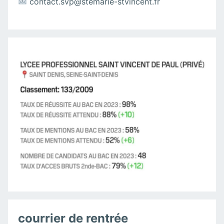
contact.svp@stemarie-stvincent.fr
courrier de rentrée