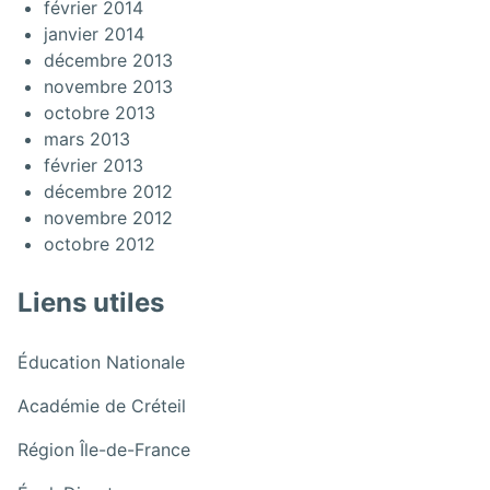
février 2014
janvier 2014
décembre 2013
novembre 2013
octobre 2013
mars 2013
février 2013
décembre 2012
novembre 2012
octobre 2012
Liens utiles
:
Éducation Nationale
Visite
:
Académie de Créteil
de
Visite
Christian
:
Région Île-de-France
de
Marclay
Visite
Christian