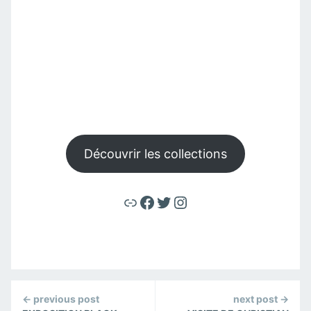
Découvrir les collections
Lien
Facebook
Twitter
Instagram
Continue
← previous post
next post →