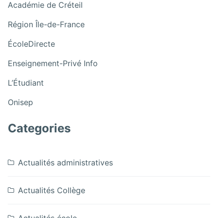
:
Académie de Créteil
5èmes
Les
au
:
Région Île-de-France
5èmes
Musée
Les
au
:
de
ÉcoleDirecte
5èmes
Musée
Les
Cluny
au
de
:
Enseignement-Privé Info
5èmes
Musée
Cluny
Les
au
:
de
L’Étudiant
5èmes
Musée
Les
Cluny
au
:
de
Onisep
5èmes
Musée
Les
Cluny
au
de
5èmes
Categories
Musée
Cluny
au
de
Musée
Cluny
de
Actualités administratives
Cluny
Actualités Collège