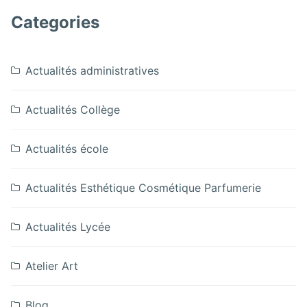
Novembre
décoratifs
Musée
arts
2025:
Categories
des
décoratifs
Musée
arts
des
décoratifs
arts
Actualités administratives
décoratifs
Actualités Collège
Actualités école
Actualités Esthétique Cosmétique Parfumerie
Actualités Lycée
Atelier Art
Blog