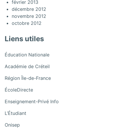
février 2013
décembre 2012
novembre 2012
octobre 2012
Liens utiles
:
Éducation Nationale
Novembre
:
Académie de Créteil
2025:
Novembre
Musée
:
Région Île-de-France
2025:
des
Novembre
Musée
:
arts
ÉcoleDirecte
2025:
des
Novembre
décoratifs
Musée
arts
:
Enseignement-Privé Info
2025:
des
décoratifs
Novembre
Musée
:
arts
L’Étudiant
2025:
des
Novembre
décoratifs
Musée
:
arts
Onisep
2025:
des