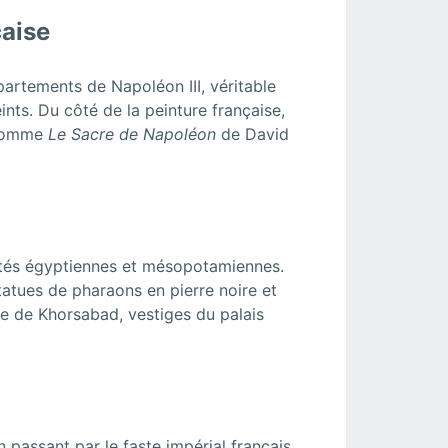
çaise
artements de Napoléon III, véritable
nts. Du côté de la peinture française,
 comme
Le Sacre de Napoléon
de David
uités égyptiennes et mésopotamiennes.
atues de pharaons en pierre noire et
le de Khorsabad, vestiges du palais
n passant par le faste impérial français,