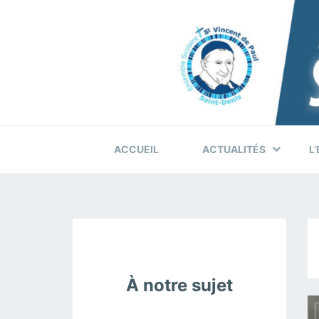
Skip
Skip
Skip
to
to
to
primary
content
footer
navigation
ACCUEIL
ACTUALITÉS
L
À notre sujet