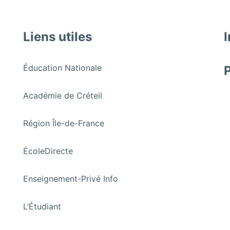
Liens utiles
I
:
Éducation Nationale
Janvier
2025:
:
Académie de Créteil
Sortie
Janvier
du
2025:
:
Région Île-de-France
Club
Sortie
Janvier
musée
du
2025:
:
ÉcoleDirecte
Club
Sortie
Janvier
musée
du
2025:
:
Enseignement-Privé Info
Club
Sortie
Janvier
musée
du
2025:
:
L’Étudiant
Club
Sortie
Janvier
musée
du