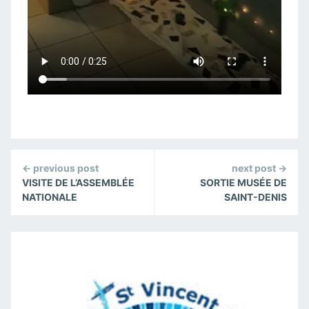
Continue
← previous post
next post →
Reading
VISITE DE L’ASSEMBLÉE
SORTIE MUSÉE DE
NATIONALE
SAINT-DENIS