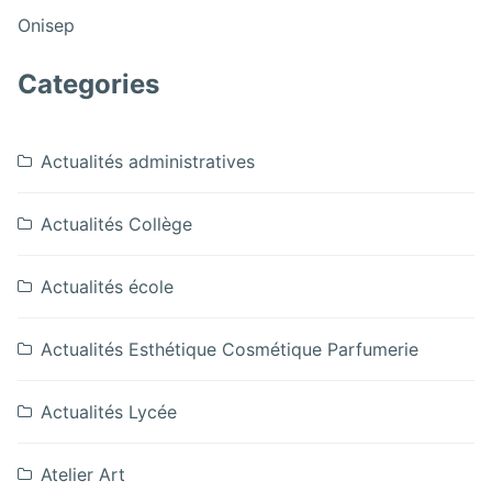
Festivités
Noël
:
16/12
Onisep
de
du
Festivités
Noël
16/12
de
Categories
du
Noël
16/12
du
16/12
Actualités administratives
Actualités Collège
Actualités école
Actualités Esthétique Cosmétique Parfumerie
Actualités Lycée
Atelier Art