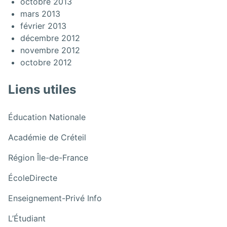
octobre 2013
mars 2013
février 2013
décembre 2012
novembre 2012
octobre 2012
Liens utiles
:
Éducation Nationale
Festivités
:
Académie de Créteil
de
Festivités
Noël
:
Région Île-de-France
de
du
Festivités
Noël
:
16/12
ÉcoleDirecte
de
du
Festivités
Noël
16/12
:
Enseignement-Privé Info
de
du
Festivités
Noël
:
16/12
L’Étudiant
de
du