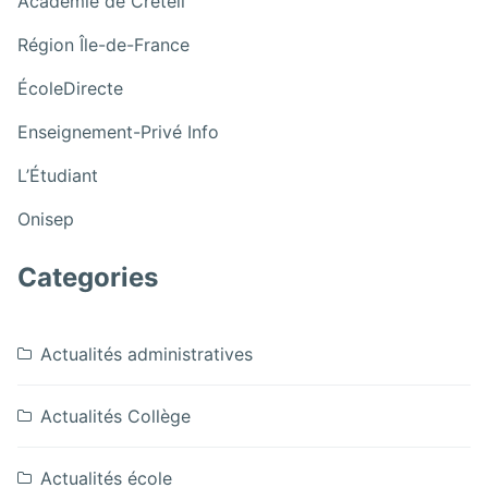
Académie de Créteil
du
Décoration
hall
:
Région Île-de-France
du
pour
Décoration
hall
:
Noël
ÉcoleDirecte
du
pour
Décoration
hall
Noël
:
Enseignement-Privé Info
du
pour
Décoration
hall
:
Noël
L’Étudiant
du
pour
Décoration
hall
:
Noël
Onisep
du
pour
Décoration
hall
Noël
du
Categories
pour
hall
Noël
pour
Noël
Actualités administratives
Actualités Collège
Actualités école