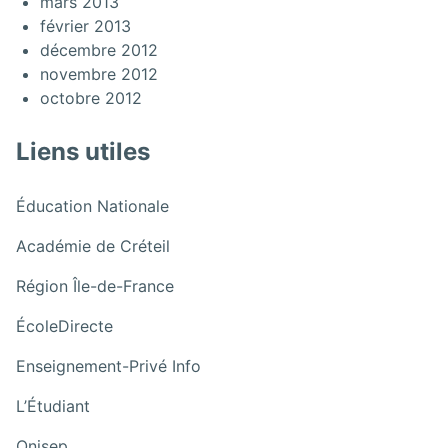
mars 2013
février 2013
décembre 2012
novembre 2012
octobre 2012
Liens utiles
:
Éducation Nationale
Collège
:
Académie de Créteil
au
Collège
Cinéma
:
Région Île-de-France
au
Collège
Cinéma
:
ÉcoleDirecte
au
Collège
Cinéma
:
Enseignement-Privé Info
au
Collège
Cinéma
:
L’Étudiant
au
Collège
Cinéma
:
Onisep