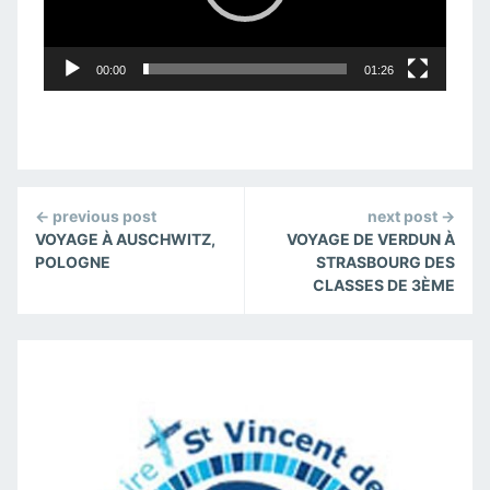
00:00
01:26
Continue
← previous post
next post →
Reading
VOYAGE À AUSCHWITZ,
VOYAGE DE VERDUN À
POLOGNE
STRASBOURG DES
CLASSES DE 3ÈME