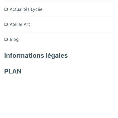
Eluard
4A
Paul
4B
–
et
Actualités Lycée
Eluard
4A
4B
–
et
4A
Atelier Art
4B
et
4B
Blog
Informations légales
PLAN